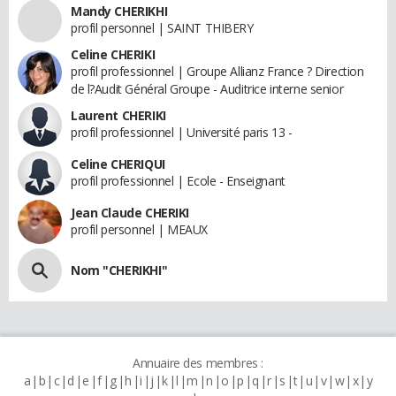
Mandy CHERIKHI
profil personnel | SAINT THIBERY
Celine CHERIKI
profil professionnel | Groupe Allianz France ? Direction
de l?Audit Général Groupe - Auditrice interne senior
Laurent CHERIKI
profil professionnel | Université paris 13 -
Celine CHERIQUI
profil professionnel | Ecole - Enseignant
Jean Claude CHERIKI
profil personnel | MEAUX
Nom "CHERIKHI"
Annuaire des membres :
a
b
c
d
e
f
g
h
i
j
k
l
m
n
o
p
q
r
s
t
u
v
w
x
y