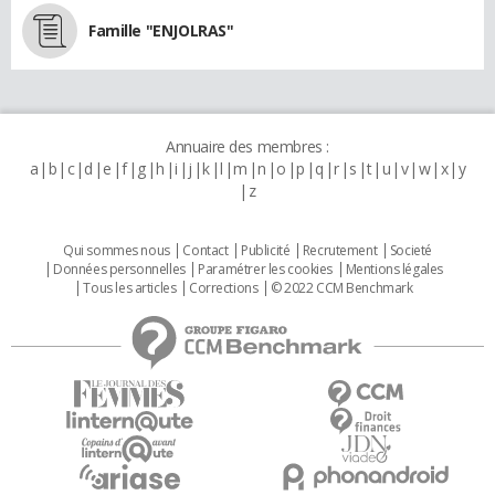
Famille "ENJOLRAS"
Annuaire des membres :
a
b
c
d
e
f
g
h
i
j
k
l
m
n
o
p
q
r
s
t
u
v
w
x
y
z
Qui sommes nous
Contact
Publicité
Recrutement
Societé
Données personnelles
Paramétrer les cookies
Mentions légales
Tous les articles
Corrections
© 2022 CCM Benchmark