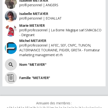
Isabelle METAYER
profil personnel | ANGERS
Isabelle METAYER
profil personnel | ECHALLAT
Marie METAYER
profil professionnel | La Borne Magique sarl SMAC&CO
- Dirigeant
Michel METAYER
profil professionnel | AFEC, SEF, CNPC, TUNON,
ALTERNANCE TOURAINE, PIGIER, GRETA - Formateur
marketing management et rh
Nom "METAYER"
Famille "METAYER"
Annuaire des membres :
a
b
c
d
e
f
g
h
i
j
k
l
m
n
o
p
q
r
s
t
u
v
w
x
y