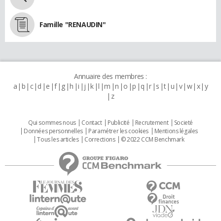
Famille "RENAUDIN"
Annuaire des membres :
a
b
c
d
e
f
g
h
i
j
k
l
m
n
o
p
q
r
s
t
u
v
w
x
y
z
Qui sommes nous
Contact
Publicité
Recrutement
Societé
Données personnelles
Paramétrer les cookies
Mentions légales
Tous les articles
Corrections
© 2022 CCM Benchmark