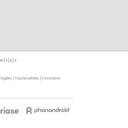
w
x
y
z
 légales
Tous les articles
Corrections