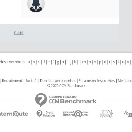
PLUS
 des membres :
a
b
c
d
e
f
g
h
i
j
k
l
m
n
o
p
q
r
s
t
u
v
Recrutement
Societé
Données personnelles
Paramétrer les cookies
Mentions
© 2022 CCM Benchmark