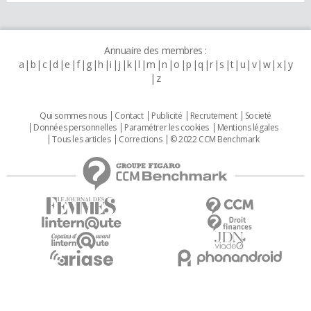
Annuaire des membres :
a
b
c
d
e
f
g
h
i
j
k
l
m
n
o
p
q
r
s
t
u
v
w
x
y
z
Qui sommes nous
Contact
Publicité
Recrutement
Societé
Données personnelles
Paramétrer les cookies
Mentions légales
Tous les articles
Corrections
© 2022 CCM Benchmark