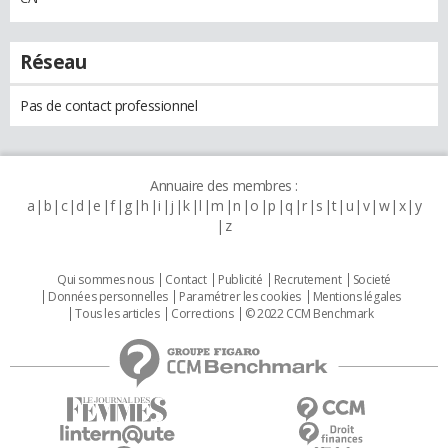
Réseau
Pas de contact professionnel
Annuaire des membres :
a
b
c
d
e
f
g
h
i
j
k
l
m
n
o
p
q
r
s
t
u
v
w
x
y
z
Qui sommes nous
Contact
Publicité
Recrutement
Societé
Données personnelles
Paramétrer les cookies
Mentions légales
Tous les articles
Corrections
© 2022 CCM Benchmark