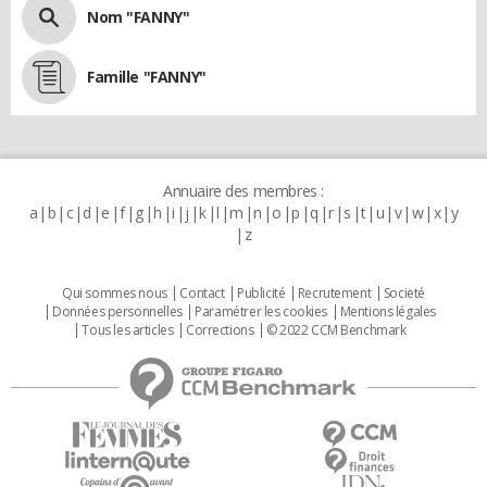
Nom "FANNY"
Famille "FANNY"
Annuaire des membres :
a
b
c
d
e
f
g
h
i
j
k
l
m
n
o
p
q
r
s
t
u
v
w
x
y
z
Qui sommes nous
Contact
Publicité
Recrutement
Societé
Données personnelles
Paramétrer les cookies
Mentions légales
Tous les articles
Corrections
© 2022 CCM Benchmark