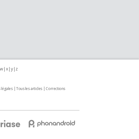
w
x
y
z
 légales
Tous les articles
Corrections