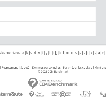
 des membres :
a
b
c
d
e
f
g
h
i
j
k
l
m
n
o
p
q
r
s
t
u
v
Recrutement
Societé
Données personnelles
Paramétrer les cookies
Mentions
© 2022 CCM Benchmark