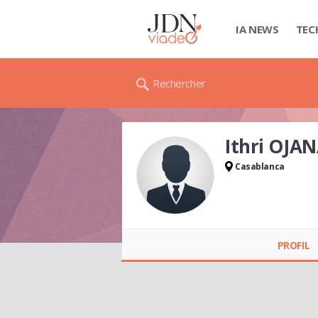
IA NEWS
TEC
Rechercher
Ithri OJA
Casablanca
Ithri OJANA
PROFIL