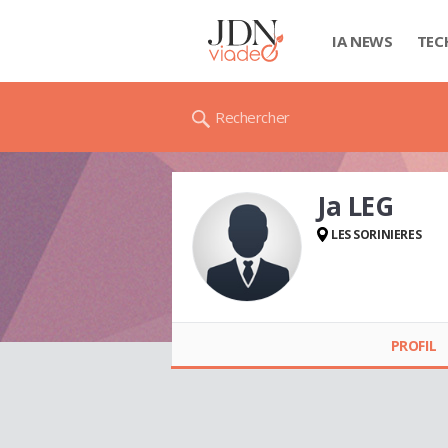
IA NEWS
TEC
Rechercher
Ja LEG
LES SORINIERES
Ja LEG
PROFIL