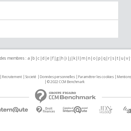
 des membres :
a
b
c
d
e
f
g
h
i
j
k
l
m
n
o
p
q
r
s
t
u
v
Recrutement
Societé
Données personnelles
Paramétrer les cookies
Mentions
© 2022 CCM Benchmark