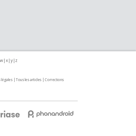
w
x
y
z
 légales
Tous les articles
Corrections