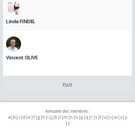
Linda FINDEL
Vincent OLIVE
PLUS
Annuaire des membres :
a
b
c
d
e
f
g
h
i
j
k
l
m
n
o
p
q
r
s
t
u
v
w
x
y
z