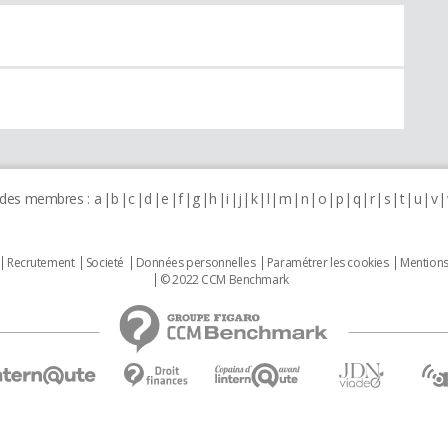
 des membres :
a
b
c
d
e
f
g
h
i
j
k
l
m
n
o
p
q
r
s
t
u
v
Recrutement
Societé
Données personnelles
Paramétrer les cookies
Mentions
© 2022 CCM Benchmark