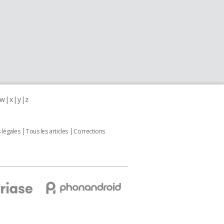
w
x
y
z
 légales
Tous les articles
Corrections