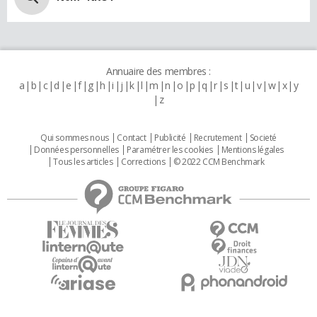
Annuaire des membres :
a
b
c
d
e
f
g
h
i
j
k
l
m
n
o
p
q
r
s
t
u
v
w
x
y
z
Qui sommes nous
Contact
Publicité
Recrutement
Societé
Données personnelles
Paramétrer les cookies
Mentions légales
Tous les articles
Corrections
© 2022 CCM Benchmark