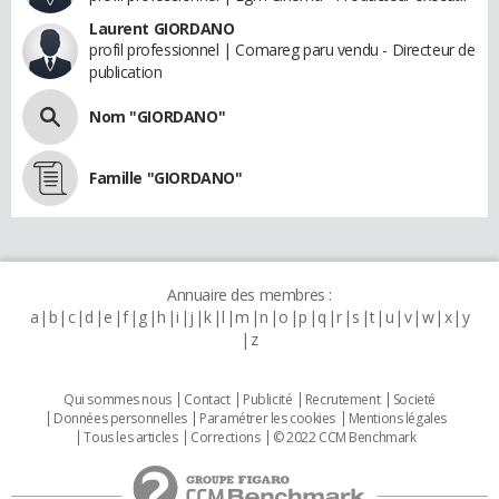
Laurent GIORDANO
profil professionnel | Comareg paru vendu - Directeur de
publication
Nom "GIORDANO"
Famille "GIORDANO"
Annuaire des membres :
a
b
c
d
e
f
g
h
i
j
k
l
m
n
o
p
q
r
s
t
u
v
w
x
y
z
Qui sommes nous
Contact
Publicité
Recrutement
Societé
Données personnelles
Paramétrer les cookies
Mentions légales
Tous les articles
Corrections
© 2022 CCM Benchmark