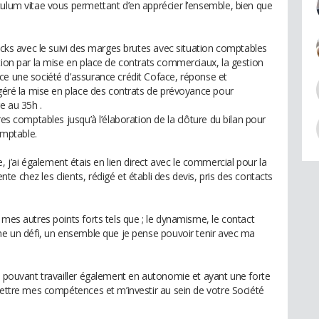
culum vitae vous permettant d’en apprécier l’ensemble, bien que
tocks avec le suivi des marges brutes avec situation comptables
tion par la mise en place de contrats commerciaux, la gestion
ce une société d’assurance crédit Coface, réponse et
 géré la mise en place des contrats de prévoyance pour
e au 35h .
res comptables jusqu’à l’élaboration de la clôture du bilan pour
omptable.
’ai également étais en lien direct avec le commercial pour la
e chez les clients, rédigé et établi des devis, pris des contacts
 mes autres points forts tels que ; le dynamisme, le contact
mme un défi, un ensemble que je pense pouvoir tenir avec ma
é, pouvant travailler également en autonomie et ayant une forte
mettre mes compétences et m’investir au sein de votre Société