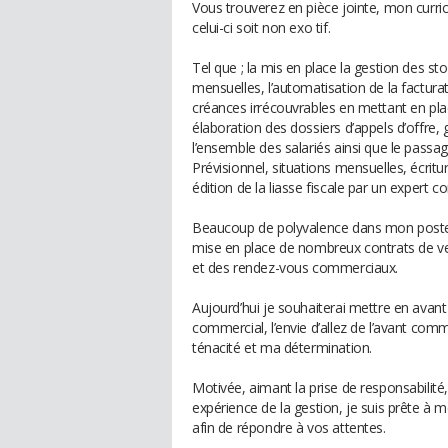
Vous trouverez en pièce jointe, mon curri
celui-ci soit non exo tif.
Tel que ; la mis en place la gestion des s
mensuelles, l’automatisation de la factura
créances irrécouvrables en mettant en pla
élaboration des dossiers d’appels d’offre,
l’ensemble des salariés ainsi que le passag
Prévisionnel, situations mensuelles, écritu
édition de la liasse fiscale par un expert c
Beaucoup de polyvalence dans mon poste, j
mise en place de nombreux contrats de vent
et des rendez-vous commerciaux.
Aujourd’hui je souhaiterai mettre en avant
commercial, l’envie d’allez de l’avant co
ténacité et ma détermination.
Motivée, aimant la prise de responsabilit
expérience de la gestion, je suis prête à 
afin de répondre à vos attentes.