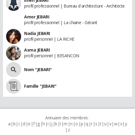
Imen JEBARI
profil professionnel | Bureau d'architecture - Architecte
Amor JEBARI
profil professionnel | La chaine - Gérant
Nadia JEBARI
profil personnel | LA RICHE
Asma JEBARI
profil personnel | BESANCON
Nom "JEBARI"
Famille "JEBARI"
Annuaire des membres :
a
b
c
d
e
f
g
h
i
j
k
l
m
n
o
p
q
r
s
t
u
v
w
x
y
z