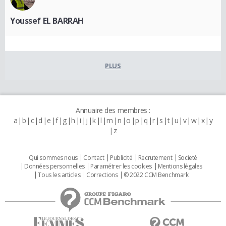
Youssef EL BARRAH
PLUS
Annuaire des membres :
a
b
c
d
e
f
g
h
i
j
k
l
m
n
o
p
q
r
s
t
u
v
w
x
y
z
Qui sommes nous
Contact
Publicité
Recrutement
Societé
Données personnelles
Paramétrer les cookies
Mentions légales
Tous les articles
Corrections
© 2022 CCM Benchmark