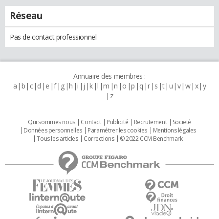
Réseau
Pas de contact professionnel
Annuaire des membres :
a
b
c
d
e
f
g
h
i
j
k
l
m
n
o
p
q
r
s
t
u
v
w
x
y
z
Qui sommes nous
Contact
Publicité
Recrutement
Societé
Données personnelles
Paramétrer les cookies
Mentions légales
Tous les articles
Corrections
© 2022 CCM Benchmark