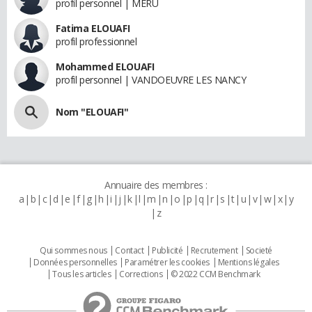
profil personnel | MERU
Fatima ELOUAFI
profil professionnel
Mohammed ELOUAFI
profil personnel | VANDOEUVRE LES NANCY
Nom "ELOUAFI"
Annuaire des membres :
a
b
c
d
e
f
g
h
i
j
k
l
m
n
o
p
q
r
s
t
u
v
w
x
y
z
Qui sommes nous
Contact
Publicité
Recrutement
Societé
Données personnelles
Paramétrer les cookies
Mentions légales
Tous les articles
Corrections
© 2022 CCM Benchmark