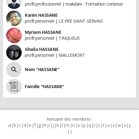
profil professionnel | makdani - Formation continue
Karim HASSANE
profil personnel | LE PRE SAINT GERVAIS
Myriam HASSANE
profil personnel | TINQUEUX
Ghalia HASSANE
profil personnel | MALLEMORT
Nom "HASSANE"
Famille "HASSANE"
Annuaire des membres :
a
b
c
d
e
f
g
h
i
j
k
l
m
n
o
p
q
r
s
t
u
v
w
x
y
z