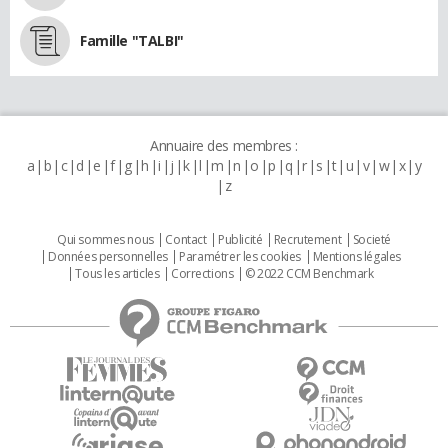
Famille "TALBI"
Annuaire des membres :
a
b
c
d
e
f
g
h
i
j
k
l
m
n
o
p
q
r
s
t
u
v
w
x
y
z
Qui sommes nous
Contact
Publicité
Recrutement
Societé
Données personnelles
Paramétrer les cookies
Mentions légales
Tous les articles
Corrections
© 2022 CCM Benchmark