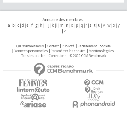
Annuaire des membres :
a
b
c
d
e
f
g
h
i
j
k
l
m
n
o
p
q
r
s
t
u
v
w
x
y
z
Qui sommes nous
Contact
Publicité
Recrutement
Societé
Données personnelles
Paramétrer les cookies
Mentions légales
Tous les articles
Corrections
© 2022 CCM Benchmark