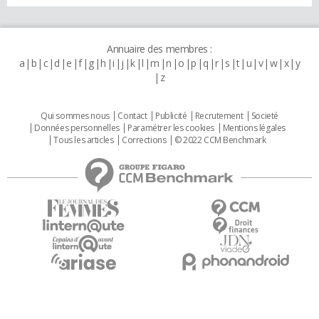
Annuaire des membres :
a
b
c
d
e
f
g
h
i
j
k
l
m
n
o
p
q
r
s
t
u
v
w
x
y
z
Qui sommes nous
Contact
Publicité
Recrutement
Societé
Données personnelles
Paramétrer les cookies
Mentions légales
Tous les articles
Corrections
© 2022 CCM Benchmark