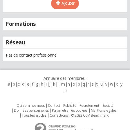
Ajouter
Formations
Réseau
Pas de contact professionnel
Annuaire des membres :
a
b
c
d
e
f
g
h
i
j
k
l
m
n
o
p
q
r
s
t
u
v
w
x
y
z
Qui sommes nous
Contact
Publicité
Recrutement
Societé
Données personnelles
Paramétrer les cookies
Mentions légales
Tous les articles
Corrections
© 2022 CCM Benchmark