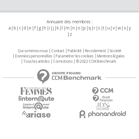
Annuaire des membres :
a
b
c
d
e
f
g
h
i
j
k
l
m
n
o
p
q
r
s
t
u
v
w
x
y
z
Qui sommes nous
Contact
Publicité
Recrutement
Societé
Données personnelles
Paramétrer les cookies
Mentions légales
Tous les articles
Corrections
© 2022 CCM Benchmark