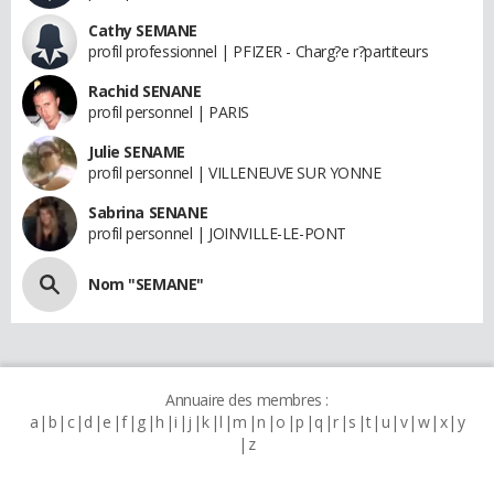
Cathy SEMANE
profil professionnel | PFIZER - Charg?e r?partiteurs
Rachid SENANE
profil personnel | PARIS
Julie SENAME
profil personnel | VILLENEUVE SUR YONNE
Sabrina SENANE
profil personnel | JOINVILLE-LE-PONT
Nom "SEMANE"
Annuaire des membres :
a
b
c
d
e
f
g
h
i
j
k
l
m
n
o
p
q
r
s
t
u
v
w
x
y
z