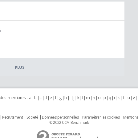
G
PLUS
 des membres :
a
b
c
d
e
f
g
h
i
j
k
l
m
n
o
p
q
r
s
t
u
v
Recrutement
Societé
Données personnelles
Paramétrer les cookies
Mentions
© 2022 CCM Benchmark