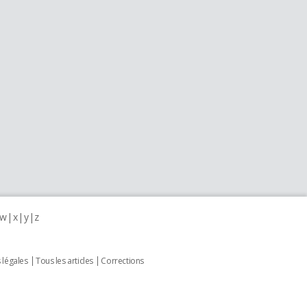
w
x
y
z
 légales
Tous les articles
Corrections