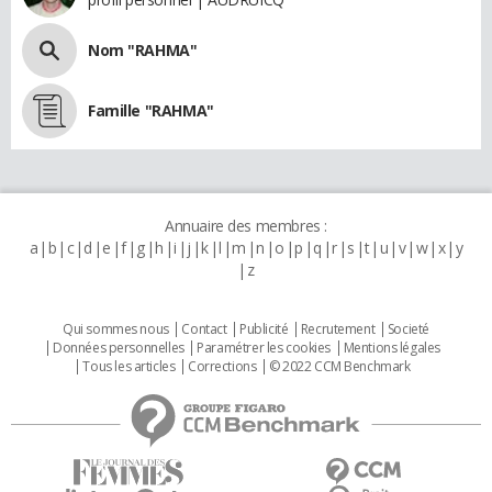
Nom "RAHMA"
Famille "RAHMA"
Annuaire des membres :
a
b
c
d
e
f
g
h
i
j
k
l
m
n
o
p
q
r
s
t
u
v
w
x
y
z
Qui sommes nous
Contact
Publicité
Recrutement
Societé
Données personnelles
Paramétrer les cookies
Mentions légales
Tous les articles
Corrections
© 2022 CCM Benchmark