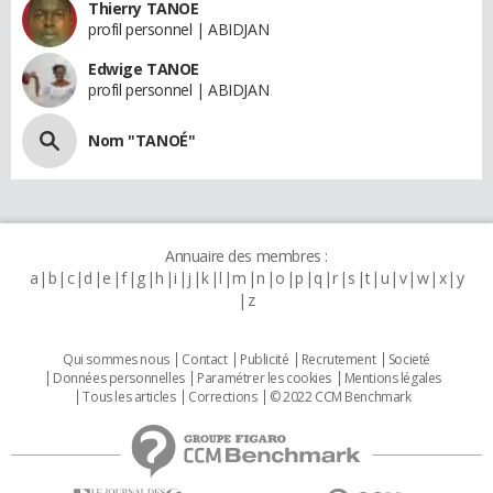
Thierry TANOE
profil personnel | ABIDJAN
Edwige TANOE
profil personnel | ABIDJAN
Nom "TANOÉ"
Annuaire des membres :
a
b
c
d
e
f
g
h
i
j
k
l
m
n
o
p
q
r
s
t
u
v
w
x
y
z
Qui sommes nous
Contact
Publicité
Recrutement
Societé
Données personnelles
Paramétrer les cookies
Mentions légales
Tous les articles
Corrections
© 2022 CCM Benchmark