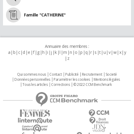
Famille "CATHERINE"
Annuaire des membres :
a
b
c
d
e
f
g
h
i
j
k
l
m
n
o
p
q
r
s
t
u
v
w
x
y
z
Qui sommes nous
Contact
Publicité
Recrutement
Societé
Données personnelles
Paramétrer les cookies
Mentions légales
Tous les articles
Corrections
© 2022 CCM Benchmark