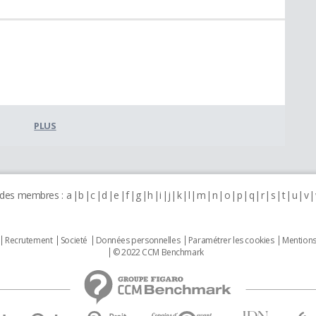
PLUS
 des membres :
a
b
c
d
e
f
g
h
i
j
k
l
m
n
o
p
q
r
s
t
u
v
Recrutement
Societé
Données personnelles
Paramétrer les cookies
Mentions
© 2022 CCM Benchmark