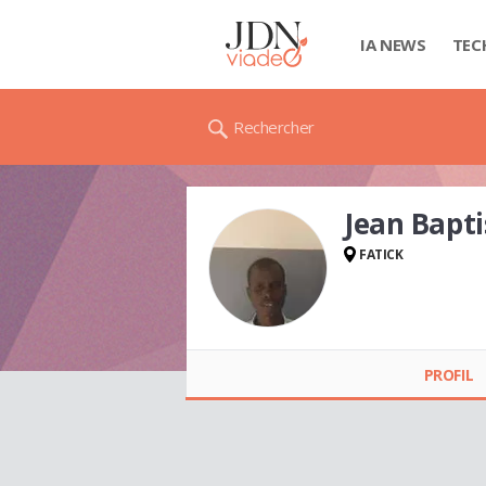
IA NEWS
TEC
Rechercher
Jean Bapti
FATICK
Jean Baptiste Saliou
SARR
PROFIL