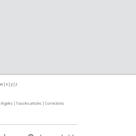
w
x
y
z
 légales
Tous les articles
Corrections