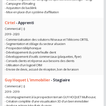
- Campagne d’Emailing
- Acquisition de backlink
- Mise en place d’un système d’affiliation
Cirtel
- Apprenti
Commercial | ()
2019 - 2020
- Commercialisation des solutions Réseaux et Télécoms CIRTEL
- Segmentation et ciblage du secteur alsacien
- Prospection téléphonique
- Développement du portefeuille client
- Développement d'outils commerciaux (plaquettes, flyer)
- Conseils clients et réponse aux besoins des clients
- Utilisation d'un logiciel CRM
- Envoie de devis, accusé de réception, bon de livraison
Guy Hoquet L'immobilier
- Stagiaire
Commercial | ()
2019 - 2019
- Accompagnement à la prospection terrain GUY HOQUET Mulhouse;
- Création complète d'une visualisation 3D d'un bien immobilier
- Analyse actions/résultats du mois