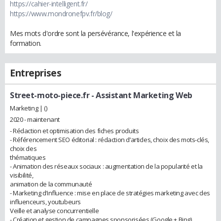
https://cahier-intelligent.fr/
https://www.mondronefpv.fr/blog/
Mes mots d'ordre sont la persévérance, l'expérience et la
formation.
Entreprises
Street-moto-piece.fr
- Assistant Marketing Web
Marketing | ()
2020 - maintenant
- Rédaction et optimisation des fiches produits
- Référencement SEO éditorial : rédaction d’articles, choix des mots-clés,
choix des
thématiques
- Animation des réseaux sociaux : augmentation de la popularité et la
visibilité,
animation de la communauté
- Marketing d’influence : mise en place de stratégies marketing avec des
influenceurs, youtubeurs
Veille et analyse concurrentielle
- Création et gestion de campagnes sponsorisées (Google + Bing)