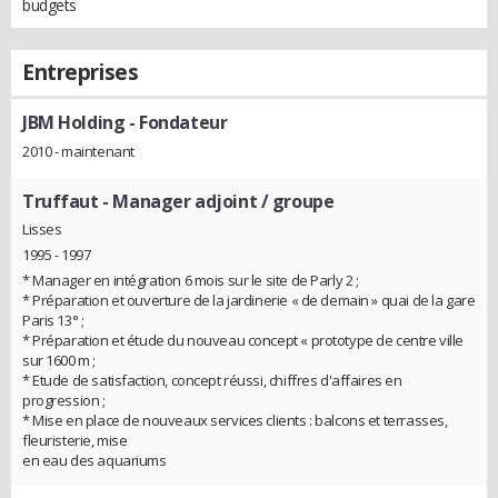
budgets
Entreprises
JBM Holding
- Fondateur
2010 - maintenant
Truffaut
- Manager adjoint / groupe
Lisses
1995 - 1997
* Manager en intégration 6 mois sur le site de Parly 2 ;
* Préparation et ouverture de la jardinerie « de demain » quai de la gare
Paris 13° ;
* Préparation et étude du nouveau concept « prototype de centre ville
sur 1600 m ;
* Etude de satisfaction, concept réussi, chiffres d'affaires en
progression ;
* Mise en place de nouveaux services clients : balcons et terrasses,
fleuristerie, mise
en eau des aquariums