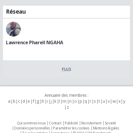
Réseau
Lawrence Pharell NGAHA
PLUS
Annuaire des membres :
a
b
c
d
e
f
g
h
i
j
k
l
m
n
o
p
q
r
s
t
u
v
w
x
y
z
Qui sommes nous
Contact
Publicité
Recrutement
Societé
Données personnelles
Paramétrer les cookies
Mentions légales