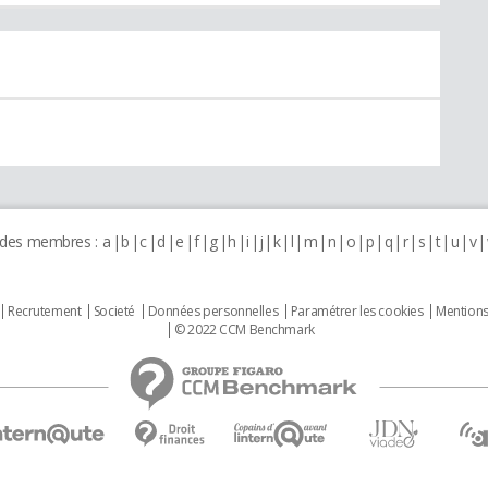
 des membres :
a
b
c
d
e
f
g
h
i
j
k
l
m
n
o
p
q
r
s
t
u
v
Recrutement
Societé
Données personnelles
Paramétrer les cookies
Mentions
© 2022 CCM Benchmark