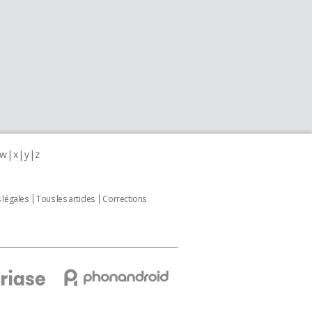
w
x
y
z
 légales
Tous les articles
Corrections