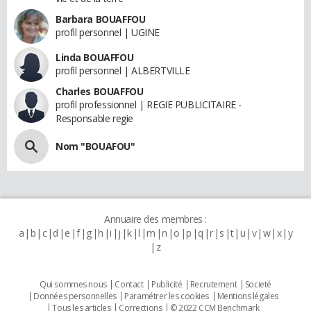
Barbara BOUAFFOU
profil personnel | UGINE
Linda BOUAFFOU
profil personnel | ALBERTVILLE
Charles BOUAFFOU
profil professionnel | REGIE PUBLICITAIRE -
Responsable regie
Nom "BOUAFOU"
Annuaire des membres :
a
b
c
d
e
f
g
h
i
j
k
l
m
n
o
p
q
r
s
t
u
v
w
x
y
z
Qui sommes nous
Contact
Publicité
Recrutement
Societé
Données personnelles
Paramétrer les cookies
Mentions légales
Tous les articles
Corrections
© 2022 CCM Benchmark