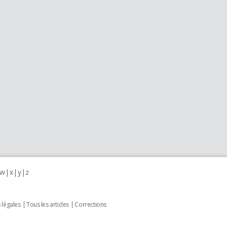
w
x
y
z
 légales
Tous les articles
Corrections