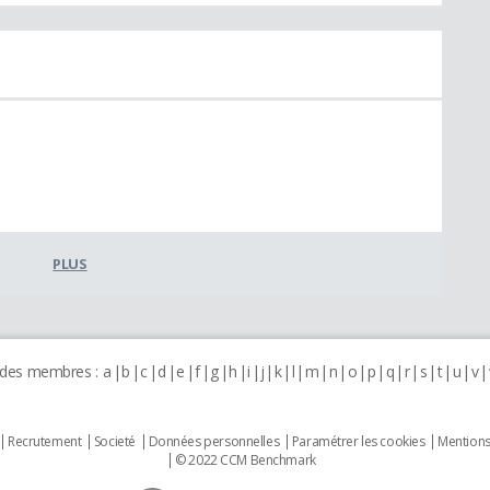
PLUS
 des membres :
a
b
c
d
e
f
g
h
i
j
k
l
m
n
o
p
q
r
s
t
u
v
Recrutement
Societé
Données personnelles
Paramétrer les cookies
Mentions
© 2022 CCM Benchmark