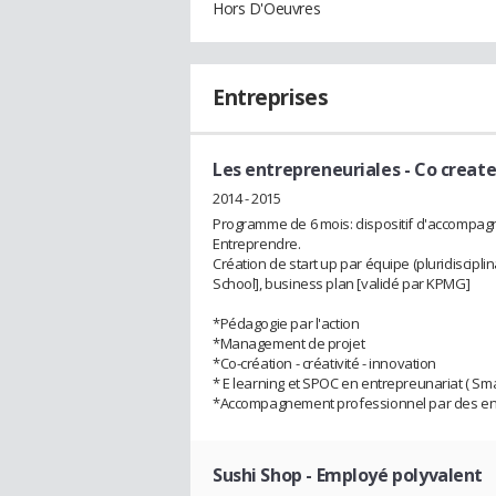
Hors D'Oeuvres
Entreprises
Les entrepreneuriales
- Co creat
2014 - 2015
Programme de 6 mois: dispositif d'accompagn
Entreprendre.
Création de start up par équipe (pluridiscipl
School], business plan [validé par KPMG]
*Pédagogie par l'action
*Management de projet
*Co-création - créativité - innovation
* E learning et SPOC en entrepreunariat ( Sma
*Accompagnement professionnel par des ent
Sushi Shop
- Employé polyvalent