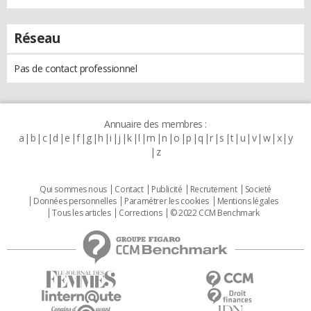
Réseau
Pas de contact professionnel
Annuaire des membres :
a
b
c
d
e
f
g
h
i
j
k
l
m
n
o
p
q
r
s
t
u
v
w
x
y
z
Qui sommes nous
Contact
Publicité
Recrutement
Societé
Données personnelles
Paramétrer les cookies
Mentions légales
Tous les articles
Corrections
© 2022 CCM Benchmark