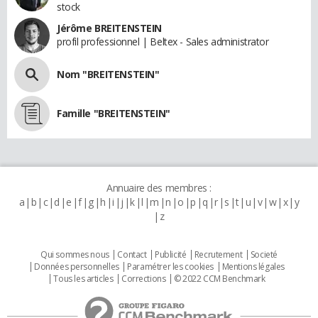
stock
Jérôme BREITENSTEIN
profil professionnel | Beltex - Sales administrator
Nom "BREITENSTEIN"
Famille "BREITENSTEIN"
Annuaire des membres :
a
b
c
d
e
f
g
h
i
j
k
l
m
n
o
p
q
r
s
t
u
v
w
x
y
z
Qui sommes nous
Contact
Publicité
Recrutement
Societé
Données personnelles
Paramétrer les cookies
Mentions légales
Tous les articles
Corrections
© 2022 CCM Benchmark