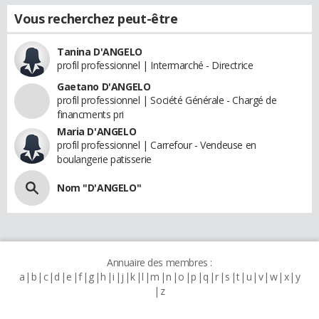
Vous recherchez peut-être
Tanina D'ANGELO
profil professionnel | Intermarché - Directrice
Gaetano D'ANGELO
profil professionnel | Société Générale - Chargé de
financments pri
Maria D'ANGELO
profil professionnel | Carrefour - Vendeuse en
boulangerie patisserie
Nom "D'ANGELO"
Annuaire des membres :
a
b
c
d
e
f
g
h
i
j
k
l
m
n
o
p
q
r
s
t
u
v
w
x
y
z