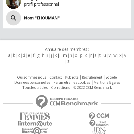
profil professionnel
Nom "EHOUMAN"
Annuaire des membres :
a
b
c
d
e
f
g
h
i
j
k
l
m
n
o
p
q
r
s
t
u
v
w
x
y
z
Qui sommes nous
Contact
Publicité
Recrutement
Societé
Données personnelles
Paramétrer les cookies
Mentions légales
Tous les articles
Corrections
© 2022 CCM Benchmark