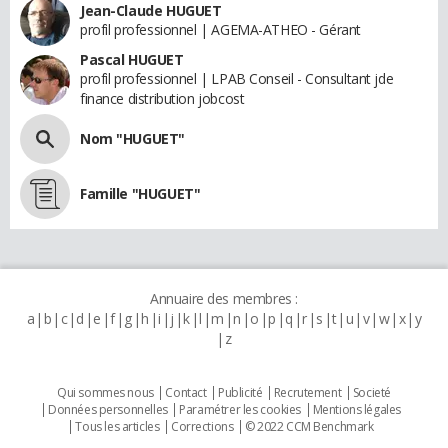
Jean-Claude HUGUET
profil professionnel | AGEMA-ATHEO - Gérant
Pascal HUGUET
profil professionnel | LPAB Conseil - Consultant jde
finance distribution jobcost
Nom "HUGUET"
Famille "HUGUET"
Annuaire des membres :
a
b
c
d
e
f
g
h
i
j
k
l
m
n
o
p
q
r
s
t
u
v
w
x
y
z
Qui sommes nous
Contact
Publicité
Recrutement
Societé
Données personnelles
Paramétrer les cookies
Mentions légales
Tous les articles
Corrections
© 2022 CCM Benchmark