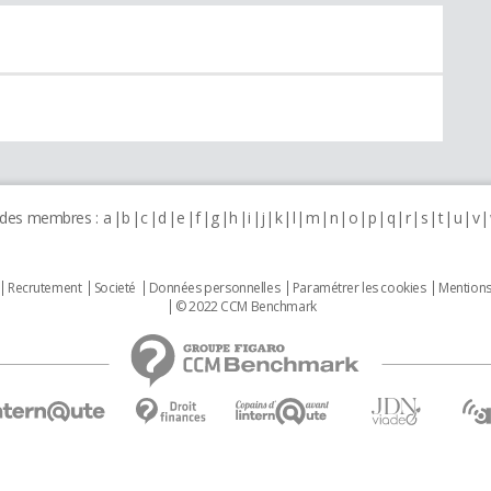
 des membres :
a
b
c
d
e
f
g
h
i
j
k
l
m
n
o
p
q
r
s
t
u
v
Recrutement
Societé
Données personnelles
Paramétrer les cookies
Mentions
© 2022 CCM Benchmark