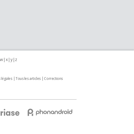
w
x
y
z
 légales
Tous les articles
Corrections