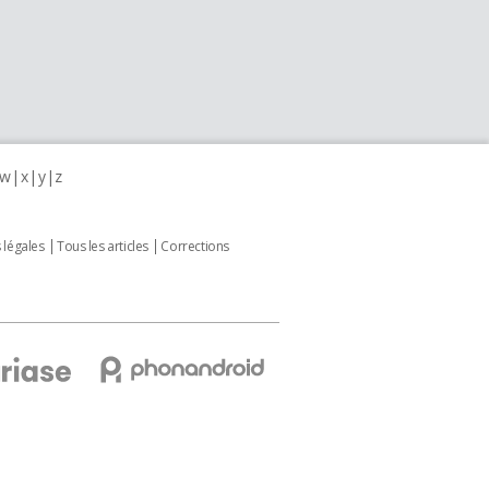
w
x
y
z
 légales
Tous les articles
Corrections