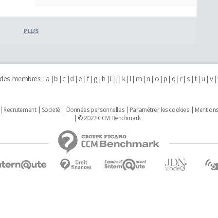
PLUS
 des membres :
a
b
c
d
e
f
g
h
i
j
k
l
m
n
o
p
q
r
s
t
u
v
Recrutement
Societé
Données personnelles
Paramétrer les cookies
Mentions
© 2022 CCM Benchmark