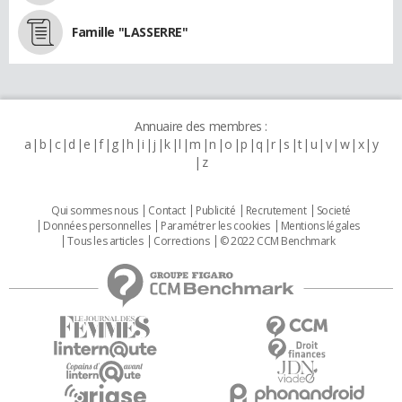
Famille "LASSERRE"
Annuaire des membres :
a
b
c
d
e
f
g
h
i
j
k
l
m
n
o
p
q
r
s
t
u
v
w
x
y
z
Qui sommes nous
Contact
Publicité
Recrutement
Societé
Données personnelles
Paramétrer les cookies
Mentions légales
Tous les articles
Corrections
© 2022 CCM Benchmark