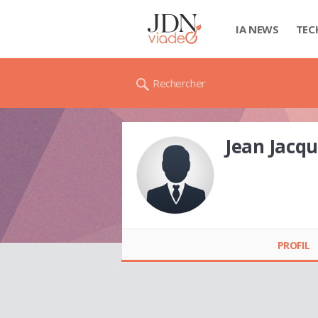
IA NEWS
TEC
Rechercher
Jean Jac
Jean Jacques
NOURON
PROFIL