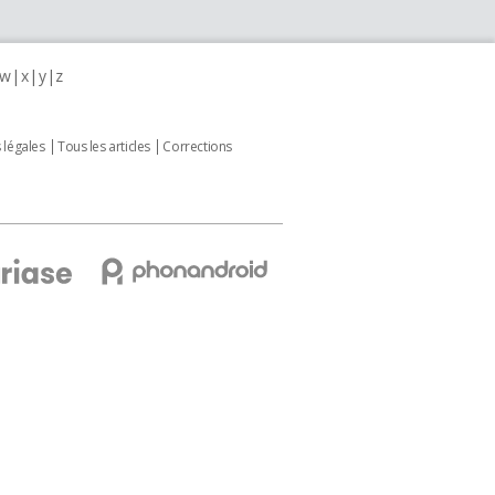
w
x
y
z
 légales
Tous les articles
Corrections