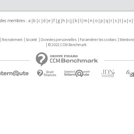
 des membres :
a
b
c
d
e
f
g
h
i
j
k
l
m
n
o
p
q
r
s
t
u
v
Recrutement
Societé
Données personnelles
Paramétrer les cookies
Mentions
© 2022 CCM Benchmark