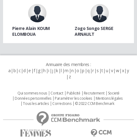
Pierre Alain KOUM
Zogo Songo SERGE
ELOMBOUA
ARNAULT
Annuaire des membres :
a
b
c
d
e
f
g
h
i
j
k
l
m
n
o
p
q
r
s
t
u
v
w
x
y
z
Qui sommes nous
Contact
Publicité
Recrutement
Societé
Données personnelles
Paramétrer les cookies
Mentions légales
Tous les articles
Corrections
© 2022 CCM Benchmark