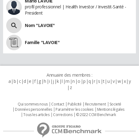
Mario LAVOIE
profil professionnel | Health Investor / Investit-Santé -
President
Nom "LAVOIE"
Famille "LAVOIE"
Annuaire des membres :
a
b
c
d
e
f
g
h
i
j
k
l
m
n
o
p
q
r
s
t
u
v
w
x
y
z
Qui sommes nous
Contact
Publicité
Recrutement
Societé
Données personnelles
Paramétrer les cookies
Mentions légales
Tous les articles
Corrections
© 2022 CCM Benchmark