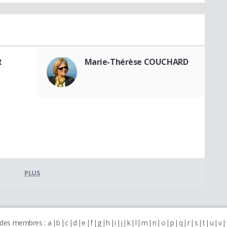
R
Marie-Thérèse COUCHARD
PLUS
 des membres :
a
b
c
d
e
f
g
h
i
j
k
l
m
n
o
p
q
r
s
t
u
v